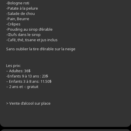
-Bologne roti
-Patate à la pelure
-Salade de chou
-Pain, Beurre
-Crêpes
-Pouding au sirop d’érable
-Œufs dans le sirop
-Café, thé, tisane et jus inclus
Sans oublier la tire d’érable sur la neige
Les prix:
– Adultes: 36$
-Enfants 9 à 13 ans : 23$
– Enfants 3 à 8 ans: 11.50$
– 2 ans et -: gratuit
> Vente d’alcool sur place