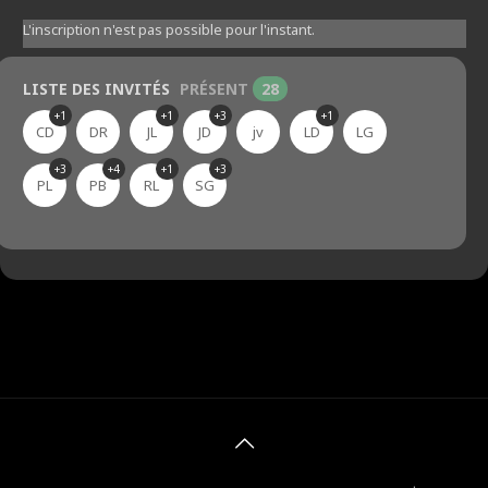
L'inscription n'est pas possible pour l'instant.
LISTE DES INVITÉS
PRÉSENT
28
+1
+1
+3
+1
CD
DR
JL
JD
jv
LD
LG
+3
+4
+1
+3
PL
PB
RL
SG