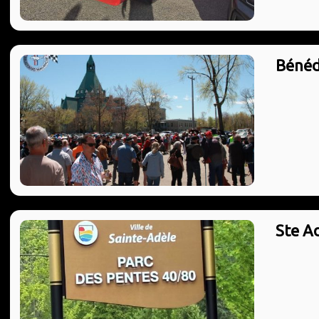
Bénéd
Ste A