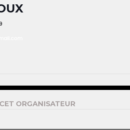
OUX
9
mail.com
CET ORGANISATEUR