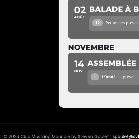
02
BALADE À 
AOÛT
12
Personnes présen
NOVEMBRE
14
ASSEMBLÉE
NOV
1
L\'invité est présent
© 2026 Club Mustang Mauricie by Steven Goulet |
sgoulet@sv