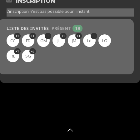
INSCRIPTION
L'inscription n'est pas possible pour l'instant.
LISTE DES INVITÉS
PRÉSENT
19
+1
+1
+1
+1
+1
+1
CC
FD
GM
JL
JM
Ld
LG
+1
+3
RL
SG