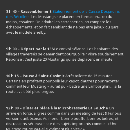
8 h 45 – Rassemblement
Stationnement de la Caisse Desjardins
des Récollets.
Les Mustangs se placent en formation… ou du
moins, essaient. On admire les carrosseries, on compare les
échappements, et on fait semblant de ne pas être jaloux du gars
avec le modèle Shelby.
9 h 00 – Départ par la 138
Le convoi s’élance. Les habitants des
villages traversés se demandent pourquoi l’air vibre soudainement.
Réponse : c’est juste 20 Mustangs qui se déplacent en meute.
10 h 15 – Pause à Saint‑Casimir
Arrêt toilette de 15 minutes.
Certains en profitent pour polir leur capot, d’autres pour raconter
comment leur Mustang « aurait pu » battre une Lamborghini… si la
route avait été plus longue.
12 h 00 – Dîner et bière à la Microbrasserie La Souche
On
arrive en force, alignés comme dans un meeting de Fast & Furious
version québécoise. Au menu : bonne bouffe, bonnes bières, et
discussions sérieuses sur des sujets importants comme : « Une
Mustang rouge va‑t‑elle vraiment plus vite? »