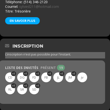
Téléphone: (514) 346-2120
Courriel:
sylvied211@hotmail.com
Titre: Trésorière
EN SAVOIR PLUS
INSCRIPTION
L'inscription n'est pas possible pour l'instant.
LISTE DES INVITÉS
PRÉSENT
19
+1
+1
+1
+1
+1
+1
CD
DG
FD
FB
JL
JM
jv
+1
+1
+1
RL
SR
SD