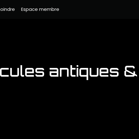
joindre
Espace membre
icules antiques &