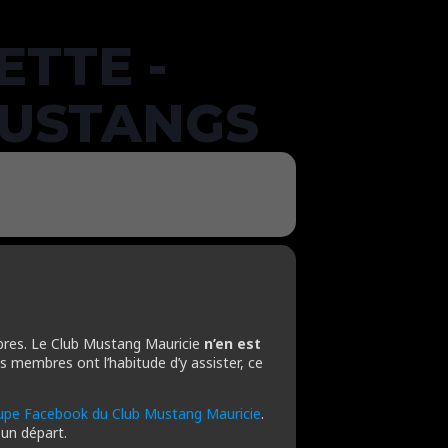
ETTE -
MUSTANGS
es. Le Club Mustang Mauricie
n’en est
s membres ont l’habitude d’y assister, ce
upe Facebook du Club Mustang Mauricie
.
 un départ.