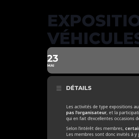
EXPOSITIO
VÉHICULE
23
MAI
DÉTAILS
Les activités de type expositions 
pas l’organisateur
, et la particip
qui en fait d’excellentes occasions 
Selon l’intérêt des membres,
certa
Les membres sont donc invités à y j