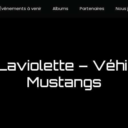
Événements à venir
Albums
Partenaires
Nous 
Laviolette – Véh
Mustangs