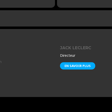
JACK LECLERC
Directeur
m
EN SAVOIR PLUS