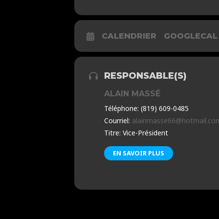
CALENDRIER
GOOGLECAL
RESPONSABLE(S)
ALAIN MASSÉ
Téléphone: (819) 609-0485
Courriel:
alainmasse66@hotmail.co
Titre: Vice-Président
EN SAVOIR PLUS