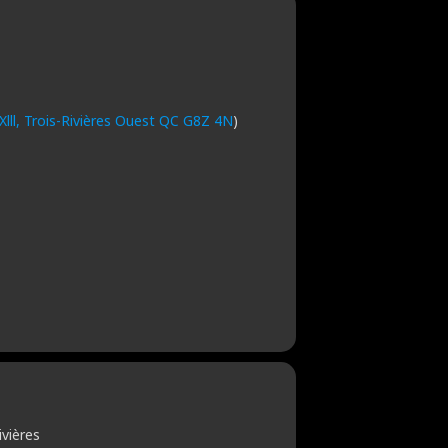
lll, Trois-Rivières Ouest QC G8Z 4N
)
ivières