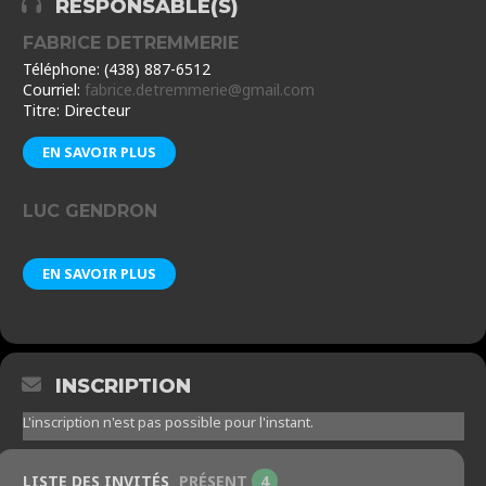
RESPONSABLE(S)
FABRICE DETREMMERIE
Téléphone: (438) 887-6512
Courriel:
fabrice.detremmerie@gmail.com
Titre: Directeur
EN SAVOIR PLUS
LUC GENDRON
EN SAVOIR PLUS
INSCRIPTION
L'inscription n'est pas possible pour l'instant.
LISTE DES INVITÉS
PRÉSENT
4