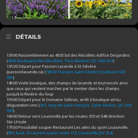
DÉTAILS
13h00 Rassemblement au 4505 bd des Récollets édifice Desjardins
(
4505 Boulevard des Récollets, Trois-Rivières QC G9A 5V2
)
13h30 Départ pour Passion Lavande à St-Sévère
(passionlavande.ca) (
188 St-François Saint-Sévère (Québec) G0X
3B0
)
14h00 Visite boutique, des champs de lavande et tournesols ainsi
que ceux qui veulent marcher par le sentier dans les champs
jusqu’à la Rivière-du-loup
15h00 Départ pour le Domaine Gélinas, arrêt à boutique et/ou
dégustation vins (
267, rang de Saint-François, Saint-Sévère, QC G0X
3B0
)
16h00 Retour vers Louiseville par les routes 350 et 348 direction
Ste-Ursule
17h30 Possibilité souper Restaurant Les ailes du sport Louiseville,
(
991, boul. St-Laurent ouest, route 132, Louiseville J5V 2L4)