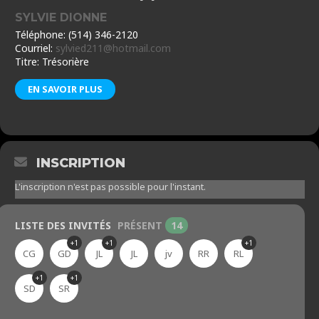
SYLVIE DIONNE
Téléphone: (514) 346-2120
Courriel:
sylvied211@hotmail.com
Titre: Trésorière
EN SAVOIR PLUS
INSCRIPTION
L'inscription n'est pas possible pour l'instant.
LISTE DES INVITÉS
PRÉSENT
14
+1
+1
+1
CG
GD
JL
JL
jv
RR
RL
+1
+1
SD
SR