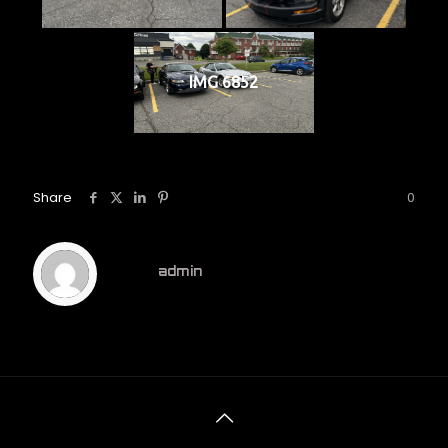
IMG 6852
Share
0
admin