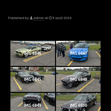
Published by
admin
at
5 août 2024
IMG 6846
IMG 6847
IMG 6845
IMG 6848
IMG 6849
IMG 6850