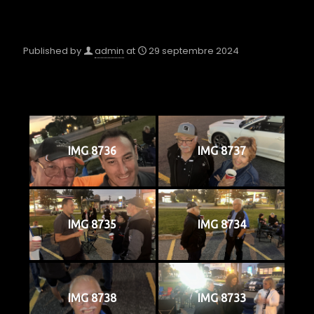
Published by
admin
at
29 septembre 2024
IMG 8736
IMG 8737
IMG 8735
IMG 8734
IMG 8738
IMG 8733