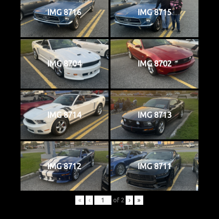
IMG 8716
IMG 8715
IMG 8704
IMG 8702
IMG 8714
IMG 8713
IMG 8712
IMG 8711
«
‹
of
2
›
»