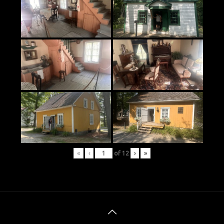
«
‹
of
12
›
»