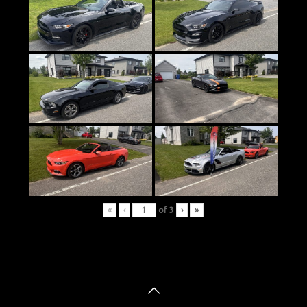
«
‹
of
3
›
»