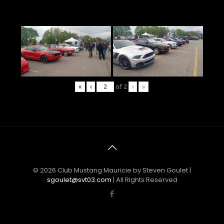
«
‹
of
2
›
»
© 2026 Club Mustang Mauricie by Steven Goulet |
sgoulet@svt03.com
| All Rights Reserved